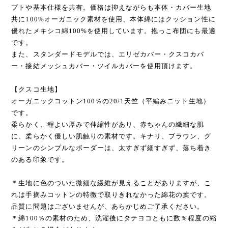
プトや基本仕様を共有。価格は抑えながらも本体・カバー生地
共に100%オーガニック素材を使用、本体綿にはクッション性に
優れたメキシコ綿100%を使用しています。抱っこ布団にも最適
です。
また、スタンダードモデルでは、エリゼカバー・クスコカバ
ー・接結メッシュカバー・ツイルカバーを使用頂けます。
【クスコ生地】
オーガニックコットン100％の20/1天竺（平編みニット生地）
です。
柔らかく、程よい厚みで伸縮性があり、赤ちゃんの繊細な肌
に、柔らかく優しい肌触りの素材です。キナリ、ブラウン、グ
リーンのシンプルなボーダーは、太すぎず細すぎず、落ち着き
のある印象です。
＊生地に色のついた微細な繊維が見えることがありますが、こ
れは手摘みコットンの特徴で取りきれなかった綿花の葉です。
品質に問題はございませんが、あらかじめご了承ください。
＊綿100％の素材のため、洗濯後にタテヨコともに数％程度の縮