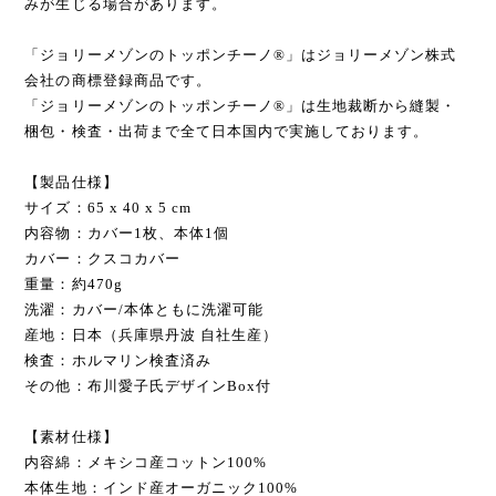
みが生じる場合があります。
「ジョリーメゾンのトッポンチーノ®」はジョリーメゾン株式
会社の商標登録商品です。
「ジョリーメゾンのトッポンチーノ®」は生地裁断から縫製・
梱包・検査・出荷まで全て日本国内で実施しております。
【製品仕様】
サイズ：65 x 40 x 5 cm
内容物：カバー1枚、本体1個
カバー：クスコカバー
重量：約470g
洗濯：カバー/本体ともに洗濯可能
産地：日本（兵庫県丹波 自社生産）
検査：ホルマリン検査済み
その他：布川愛子氏デザインBox付
【素材仕様】
内容綿：メキシコ産コットン100%
本体生地：インド産オーガニック100%