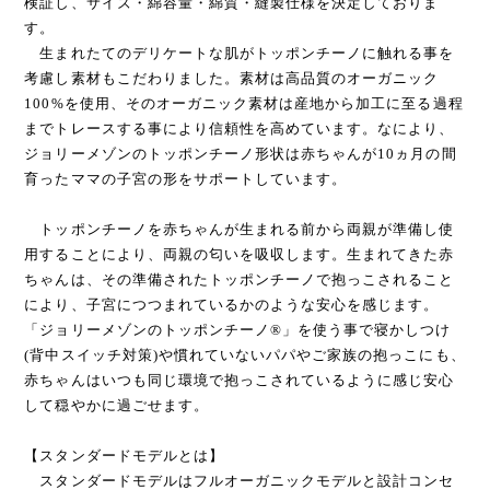
検証し、サイズ・綿容量・綿質・縫製仕様を決定しておりま
す。
生まれたてのデリケートな肌がトッポンチーノに触れる事を
考慮し素材もこだわりました。素材は高品質のオーガニック
100%を使用、そのオーガニック素材は産地から加工に至る過程
までトレースする事により信頼性を高めています。なにより、
ジョリーメゾンのトッポンチーノ形状は赤ちゃんが10ヵ月の間
育ったママの子宮の形をサポートしています。
トッポンチーノを赤ちゃんが生まれる前から両親が準備し使
用することにより、両親の匂いを吸収します。生まれてきた赤
ちゃんは、その準備されたトッポンチーノで抱っこされること
により、子宮につつまれているかのような安心を感じます。
「ジョリーメゾンのトッポンチーノ®」を使う事で寝かしつけ
(背中スイッチ対策)や慣れていないパパやご家族の抱っこにも、
赤ちゃんはいつも同じ環境で抱っこされているように感じ安心
して穏やかに過ごせます。
【スタンダードモデルとは】
スタンダードモデルはフルオーガニックモデルと設計コンセ