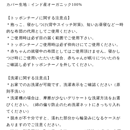
カバー生地：インド産オーガニック100%
【トッポンチーノに関する注意点】
＊抱っこ、寝かしつけ(背中スイッチ対策)、短いお昼寝など一時
的な布団の代用としてご使用ください。
＊ご使用時は必ず目の届く範囲でご使用下さい。
＊トッポンチーノご使用時は必ず仰向けにてご使用ください。
＊赤ちゃんの就寝中の布団としてはご使用頂けません。寝かし
つけ時にご使用いただいた場合、赤ちゃんが眠りについたのを
ご確認し必ずトッポンチーノを外してください。
【洗濯に関する注意点】
＊お家でのお洗濯が可能です。洗濯表示をご確認ください（原
則手洗い）
＊洗濯機の場合は、摩擦が少ないデリケートな洗濯方法をお選
びください。（綿の偏り防止のため洗濯ネットにきっちり入れ
てください）
＊脱水が不十分ですと、濡れた部分から輪染みになるケースが
ありますのでご注意ください。