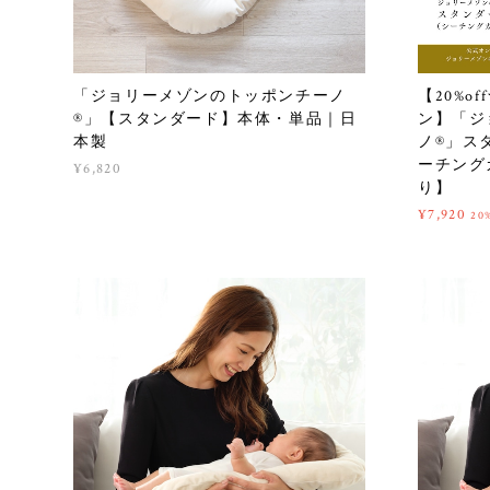
「ジョリーメゾンのトッポンチーノ
【20%o
®︎」【スタンダード】本体・単品｜日
ン】「ジ
本製
ノ®︎」
ーチング
¥6,820
り】
¥7,920
20