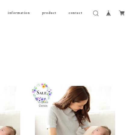
information
product
contact