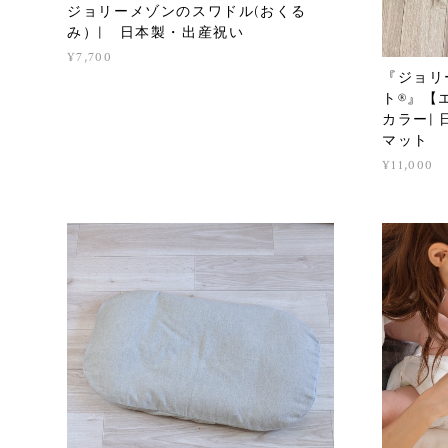
ジョリーメゾンのスワドル(おくる
み）| 日本製・出産祝い
¥7,700
『ジョリ
ト®︎』
カラー|
マット
¥11,000