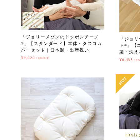
「ジョリーメゾンのトッポンチーノ
『ジョリ
®」【スタンダード】本体・クスコカ
ト®︎』
バーセット｜日本製・出産祝い
製・洗え
¥9,020
18%OFF
¥6,435
35