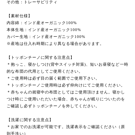
その他：トレーサビリティ
【素材仕様】
内容綿：インド産オーガニック100%
本体生地：インド産オーガニック100%
カバー生地：インド産オーガニック100%
※産地は仕入れ時期により異なる場合があります。
【トッポンチーノに関する注意点】
＊抱っこ、寝かしつけ(背中スイッチ対策)、短いお昼寝など一時
的な布団の代用としてご使用ください。
＊ご使用時は必ず目の届く範囲でご使用下さい。
＊トッポンチーノご使用時は必ず仰向けにてご使用ください。
＊赤ちゃんの就寝中の布団としてはご使用頂けません。寝かし
つけ時にご使用いただいた場合、赤ちゃんが眠りについたのを
ご確認し必ずトッポンチーノを外してください。
【洗濯に関する注意点】
＊お家でのお洗濯が可能です。洗濯表示をご確認ください（原
則手洗い）