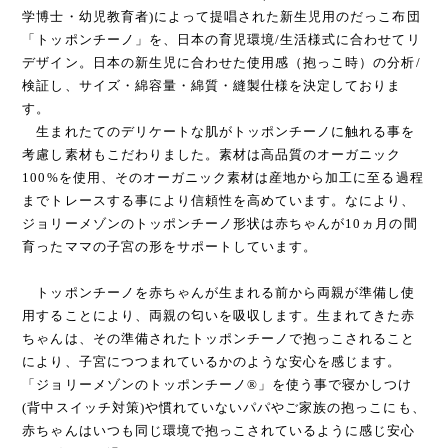
学博士・幼児教育者)によって提唱された新生児用のだっこ布団
「トッポンチーノ」を、日本の育児環境/生活様式に合わせてリ
デザイン。日本の新生児に合わせた使用感（抱っこ時）の分析/
検証し、サイズ・綿容量・綿質・縫製仕様を決定しておりま
す。
生まれたてのデリケートな肌がトッポンチーノに触れる事を
考慮し素材もこだわりました。素材は高品質のオーガニック
100%を使用、そのオーガニック素材は産地から加工に至る過程
までトレースする事により信頼性を高めています。なにより、
ジョリーメゾンのトッポンチーノ形状は赤ちゃんが10ヵ月の間
育ったママの子宮の形をサポートしています。
トッポンチーノを赤ちゃんが生まれる前から両親が準備し使
用することにより、両親の匂いを吸収します。生まれてきた赤
ちゃんは、その準備されたトッポンチーノで抱っこされること
により、子宮につつまれているかのような安心を感じます。
「ジョリーメゾンのトッポンチーノ®」を使う事で寝かしつけ
(背中スイッチ対策)や慣れていないパパやご家族の抱っこにも、
赤ちゃんはいつも同じ環境で抱っこされているように感じ安心