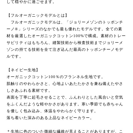
して穏やかに過ごせます。
【フルオーガニックモデルとは】
フルオーガニックモデルは、「ジョリーメゾンのトッポンチ
ーノ®」シリーズのなかでも最も優れたモデルです。全ての素
材を厳選したオーガニックコットン100%で構成。素材のトレー
サビリティはもちろん、縫製技術から検査技術までジョリーメ
ゾンの持てる技術を全て注ぎ込んだ最高のトッポンチーノモデ
ルです。
【ネイビー生地】
オーガニックコットン100％のフランネル生地です。
肌触りのやわらかさと、心地よいあたたかさを兼ね備えたやさ
しさあふれる素材です。
表面を丁寧に起毛させることで、ふんわりとした風合いと空気
をふくんだような軽やかさがあります。寒い季節でも赤ちゃん
を優しく包み込み、体温をやわらかく守ります。
落ち着いた深みのある上品なネイビーカラー。
＊生地に色のついた微細な繊維が見えることがありますが、こ